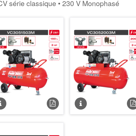
CV série classique • 230 V Monophasé
Fiche
Fiche
Fiche
Fi
technique
technique
technique
te
PDF
P