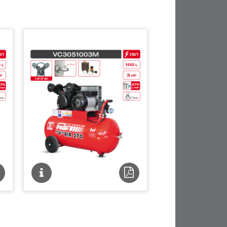
che
Fiche
Fiche
chnique
technique
technique
DF
PDF