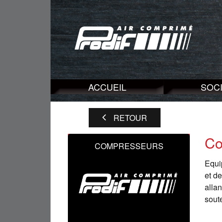
ACCUEIL
SOC
RETOUR
Co
COMPRESSEURS
Equi
et d
allan
sout