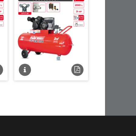
che
Fiche
Fiche
chnique
technique
technique
DF
PDF