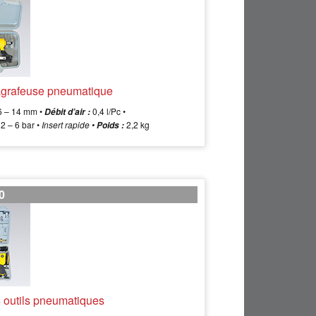
 agrafeuse pneumatique
 – 14 mm •
0,4 l/Pc •
Débit d’air :
2 – 6 bar •
Insert rapide •
2,2 kg
Poids :
0
4 outils pneumatiques