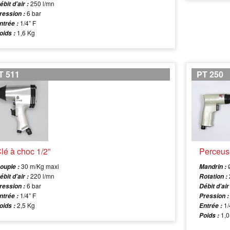
250 l/mn
ébit d’air :
6 bar
ression :
1/4” F
ntrée :
1,6 Kg
oids :
T 511
PT 250
lé à choc 1/2”
Perceus
30 m/Kg maxi
ouple :
Mandrin :
220 l/mn
ébit d’air :
Rotation :
6 bar
ression :
Débit d’air
1/4” F
ntrée :
Pression :
2,5 Kg
1/
oids :
Entrée :
1,0
Poids :