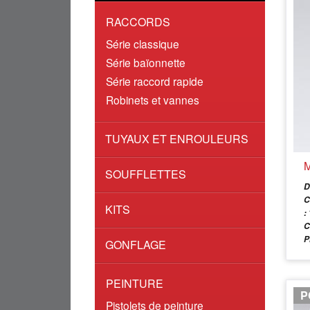
RACCORDS
Série classique
Série baïonnette
Série raccord rapide
Robinets et vannes
TUYAUX ET ENROULEURS
M
SOUFFLETTES
D
C
KITS
:
C
P
GONFLAGE
PEINTURE
P
Pistolets de peinture