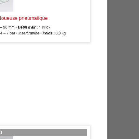
 cloueuse pneumatique
– 90 mm •
1 l/Pc •
Débit d’air :
4 – 7 bar •
Insert rapide
•
3,8 kg
Poids :
0