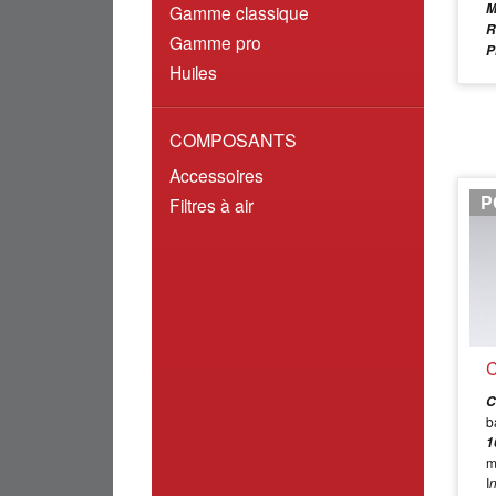
M
Gamme classique
R
Gamme pro
P
Huiles
COMPOSANTS
Accessoires
P
Filtres à air
C
C
b
1
I
n