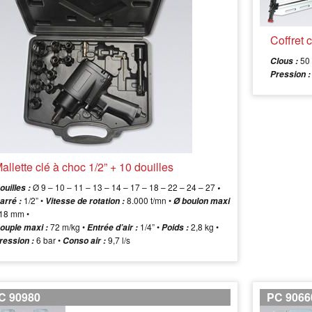
Coffret
50 
Clous :
Pression :
allette clé à choc 1/2” + 10 douilles
Ø 9 – 10 – 11 – 13 – 14 – 17 – 18 – 22 – 24 – 27
ouilles :
•
1/2” •
8.000 t/mn •
arré :
Vitesse de rotation :
Ø boulon maxi
18 mm •
72 m/kg •
1/4” •
2,8 kg •
ouple maxi :
Entrée d’air :
Poids :
6 bar •
9,7 l/s
ression :
Conso air :
C 90980
PC 9066