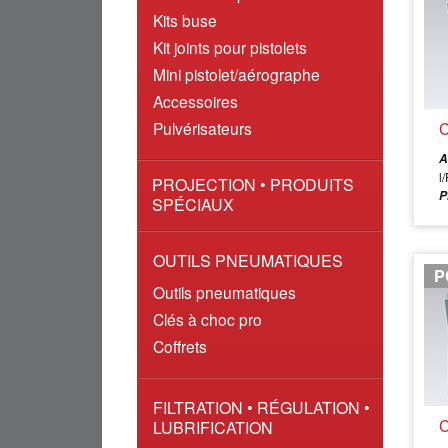
Kits buse
Kit joints pour pistolets
Mini pistolet/aérographe
Accessoires
C
Pulvérisateurs
A
l
PROJECTION • PRODUITS
P
SPÉCIAUX
OUTILS PNEUMATIQUES
P
Outils pneumatiques
Clés à choc pro
Coffrets
FILTRATION • RÉGULATION •
C
LUBRIFICATION