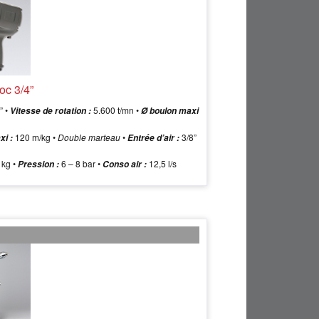
oc 3/4”
” •
5.600 t/mn •
Vitesse de rotation :
Ø boulon maxi
120 m/kg •
Double marteau
•
3/8”
xi :
Entrée d’air :
 kg •
6 – 8 bar •
12,5 l/s
Pression :
Conso air :