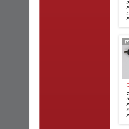
D
P
E
P
P
C
C
D
P
E
P