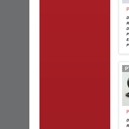
P
D
R
D
P
E
P
P
P
D
R