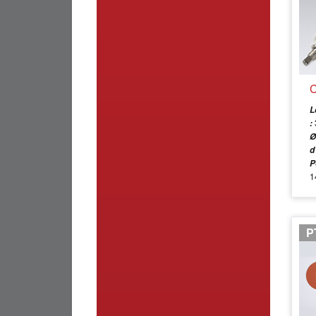
C
L
:
Ø
d
P
1
P