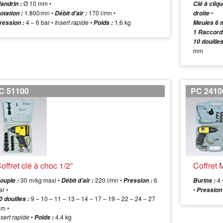
Ø 10 mm •
andrin :
Clé à cliqu
1.800/mn •
170 l/mn •
•
otation :
Débit d’air :
droite
4 – 6 bar •
Insert rapide
•
1,6 kg
ression :
Poids :
Meules 6 
1 Raccord 
10 douilles
mm
C 51100
PC 2410
offret clé à choc 1/2”
Coffret 
30 m/kg maxi •
220 l/mn •
6
4 
ouple :
Débit d’air :
Pression :
Burins :
ar •
•
Pression 
9 – 10 – 11 – 13 – 14 – 17 – 19 – 22 – 24 – 27
0 douilles :
mm
•
sert rapide
•
4,4 kg
Poids :