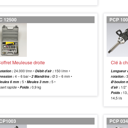
C 12500
PCP 100
offret Meuleuse droite
Clé à ch
24.000 t/mn •
150 l/mn •
otation :
Débit d’air :
Longueur d
4 – 6 bar •
Ø 3 – 6 mm •
3
ression :
2 Mandrins :
rotation :
5 •
5 •
eules 6 mm :
Meules 3 mm :
Ø boulon m
nsert rapide
•
0,9 kg
1/2” 
Poids :
d’air :
13,
Poids :
14,5 l/s
CP1003
PCP 03