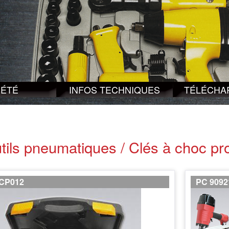
IÉTÉ
INFOS TECHNIQUES
TÉLÉCHA
tils pneumatiques / Clés à choc pr
CP012
PC 9092