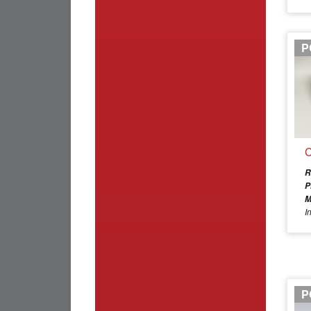
P
C
R
P
M
I
P