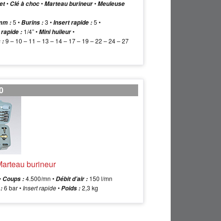
•
•
•
et
Clé à choc
Marteau burineur
Meuleuse
5 •
3 •
5 •
mm :
Burins :
Insert rapide :
1/4” •
•
rapide :
Mini huileur
9 – 10 – 11 – 13 – 14 – 17 – 19 – 22 – 24 – 27
 :
0
Marteau burineur
•
4.500/mn •
150 l/mn
Coups :
Débit d’air :
6 bar •
Insert rapide
•
2,3 kg
:
Poids :