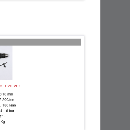
e revolver
Ø 10 mm
2.200/mn
180 l/mn
 :
4 – 6 bar
4” F
 Kg