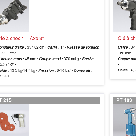
lé à choc 1” - Axe 3”
Clé à ch
3”/7,62 cm •
1” •
3/4
ongueur d’axe :
Carré :
Vitesse de rotation
Carré :
3.200 t/mn •
22 mm •
:
45 mm •
370 m/kg •
 boulon maxi :
Couple maxi :
Entrée
Couple ma
1/2” •
•
’air :
4,8
13,5 kg/14,7 kg •
8-10 bar •
Poids :
oids :
Pression :
Conso air :
4,5 l/s
T 215
PT 103