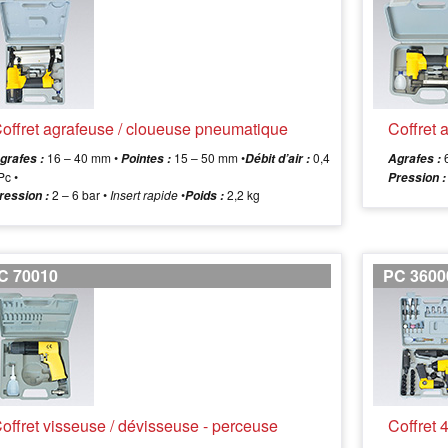
offret agrafeuse / cloueuse pneumatique
Coffret
16 – 40 mm •
15 – 50 mm •
0,4
6
grafes :
Pointes :
Débit d’air :
Agrafes :
/Pc •
Pression :
2 – 6 bar •
Insert rapide
•
2,2 kg
ression :
Poids :
C 70010
PC 3600
offret visseuse / dévisseuse - perceuse
Coffret 