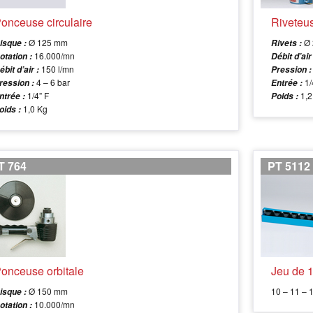
onceuse circulaire
Riveteu
Ø 125 mm
Ø 
isque :
Rivets :
16.000/mn
otation :
Débit d’air
150 l/mn
ébit d’air :
Pression :
4 – 6 bar
1/
ression :
Entrée :
1/4” F
1,2
ntrée :
Poids :
1,0 Kg
oids :
T 764
PT 5112
onceuse orbitale
Jeu de 1
Ø 150 mm
10 – 11 – 
isque :
10.000/mn
otation :