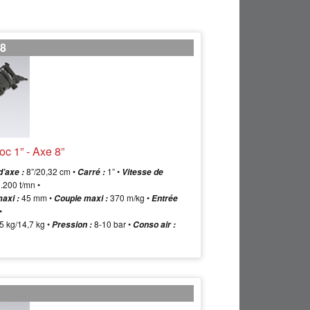
8
oc 1” - Axe 8”
8”/20,32 cm •
1” •
’axe :
Carré :
Vitesse de
.200 t/mn •
45 mm •
370 m/kg •
axi :
Couple maxi :
Entrée
•
5 kg/14,7 kg •
8-10 bar •
Pression :
Conso air :
4