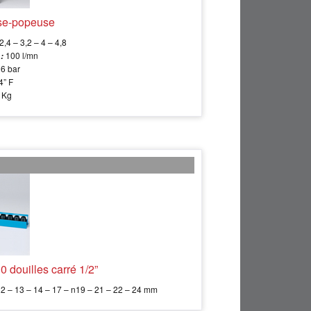
se-popeuse
2,4 – 3,2 – 4 – 4,8
100 l/mn
 :
6 bar
4” F
 Kg
0 douilles carré 1/2”
12 – 13 – 14 – 17 – n19 – 21 – 22 – 24 mm