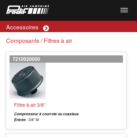
Accessoires
Plus
Composants / Filtres à air
7210020000
Filtre à air 3/8”
Compresseur à courroie ou coaxiaux
: 3/8” M
Entrée